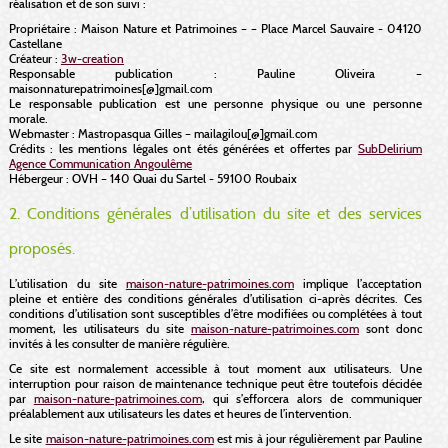
réalisation et de son suivi :
Propriétaire : Maison Nature et Patrimoines – – Place Marcel Sauvaire - 04120
Castellane
Créateur :
3w-creation
Responsable publication : Pauline Oliveira –
maisonnaturepatrimoines[@]gmail.com
Le responsable publication est une personne physique ou une personne
morale.
Webmaster : Mastropasqua Gilles – mailagilou[@]gmail.com
Crédits : les mentions légales ont étés générées et offertes par
SubDelirium
Agence Communication Angoulême
Hébergeur : OVH – 140 Quai du Sartel - 59100 Roubaix
2. Conditions générales d’utilisation du site et des services
proposés.
L’utilisation du site
maison-nature-patrimoines.com
implique l’acceptation
pleine et entière des conditions générales d’utilisation ci-après décrites. Ces
conditions d’utilisation sont susceptibles d’être modifiées ou complétées à tout
moment, les utilisateurs du site
maison-nature-patrimoines.com
sont donc
invités à les consulter de manière régulière.
Ce site est normalement accessible à tout moment aux utilisateurs. Une
interruption pour raison de maintenance technique peut être toutefois décidée
par
maison-nature-patrimoines.com
, qui s’efforcera alors de communiquer
préalablement aux utilisateurs les dates et heures de l’intervention.
Le site
maison-nature-patrimoines.com
est mis à jour régulièrement par Pauline