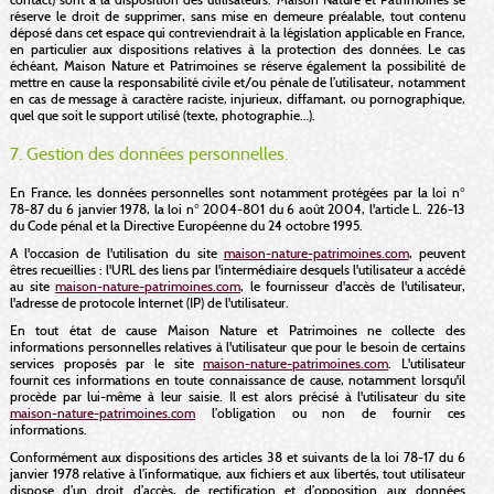
réserve le droit de supprimer, sans mise en demeure préalable, tout contenu
déposé dans cet espace qui contreviendrait à la législation applicable en France,
en particulier aux dispositions relatives à la protection des données. Le cas
échéant, Maison Nature et Patrimoines se réserve également la possibilité de
mettre en cause la responsabilité civile et/ou pénale de l’utilisateur, notamment
en cas de message à caractère raciste, injurieux, diffamant, ou pornographique,
quel que soit le support utilisé (texte, photographie…).
7. Gestion des données personnelles.
En France, les données personnelles sont notamment protégées par la loi n°
78-87 du 6 janvier 1978, la loi n° 2004-801 du 6 août 2004, l'article L. 226-13
du Code pénal et la Directive Européenne du 24 octobre 1995.
A l'occasion de l'utilisation du site
maison-nature-patrimoines.com
, peuvent
êtres recueillies : l'URL des liens par l'intermédiaire desquels l'utilisateur a accédé
au site
maison-nature-patrimoines.com
, le fournisseur d'accès de l'utilisateur,
l'adresse de protocole Internet (IP) de l'utilisateur.
En tout état de cause Maison Nature et Patrimoines ne collecte des
informations personnelles relatives à l'utilisateur que pour le besoin de certains
services proposés par le site
maison-nature-patrimoines.com
. L'utilisateur
fournit ces informations en toute connaissance de cause, notamment lorsqu'il
procède par lui-même à leur saisie. Il est alors précisé à l'utilisateur du site
maison-nature-patrimoines.com
l’obligation ou non de fournir ces
informations.
Conformément aux dispositions des articles 38 et suivants de la loi 78-17 du 6
janvier 1978 relative à l’informatique, aux fichiers et aux libertés, tout utilisateur
dispose d’un droit d’accès, de rectification et d’opposition aux données