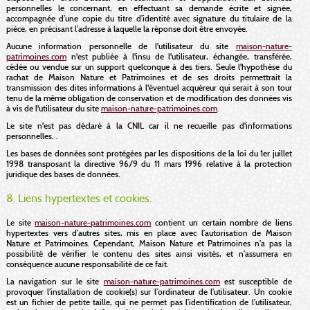
personnelles le concernant, en effectuant sa demande écrite et signée,
accompagnée d’une copie du titre d’identité avec signature du titulaire de la
pièce, en précisant l’adresse à laquelle la réponse doit être envoyée.
Aucune information personnelle de l'utilisateur du site
maison-nature-
patrimoines.com
n'est publiée à l'insu de l'utilisateur, échangée, transférée,
cédée ou vendue sur un support quelconque à des tiers. Seule l'hypothèse du
rachat de Maison Nature et Patrimoines et de ses droits permettrait la
transmission des dites informations à l'éventuel acquéreur qui serait à son tour
tenu de la même obligation de conservation et de modification des données vis
à vis de l'utilisateur du site
maison-nature-patrimoines.com
.
Le site n'est pas déclaré à la CNIL car il ne recueille pas d'informations
personnelles. .
Les bases de données sont protégées par les dispositions de la loi du 1er juillet
1998 transposant la directive 96/9 du 11 mars 1996 relative à la protection
juridique des bases de données.
8. Liens hypertextes et cookies.
Le site
maison-nature-patrimoines.com
contient un certain nombre de liens
hypertextes vers d’autres sites, mis en place avec l’autorisation de Maison
Nature et Patrimoines. Cependant, Maison Nature et Patrimoines n’a pas la
possibilité de vérifier le contenu des sites ainsi visités, et n’assumera en
conséquence aucune responsabilité de ce fait.
La navigation sur le site
maison-nature-patrimoines.com
est susceptible de
provoquer l’installation de cookie(s) sur l’ordinateur de l’utilisateur. Un cookie
est un fichier de petite taille, qui ne permet pas l’identification de l’utilisateur,