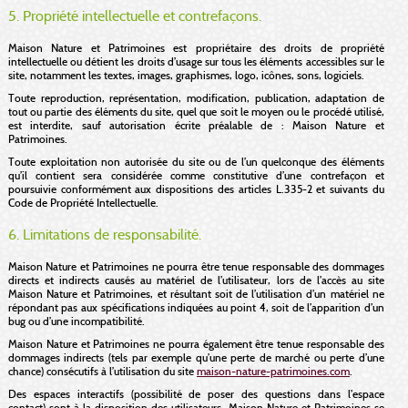
5. Propriété intellectuelle et contrefaçons.
Maison Nature et Patrimoines est propriétaire des droits de propriété
intellectuelle ou détient les droits d’usage sur tous les éléments accessibles sur le
site, notamment les textes, images, graphismes, logo, icônes, sons, logiciels.
Toute reproduction, représentation, modification, publication, adaptation de
tout ou partie des éléments du site, quel que soit le moyen ou le procédé utilisé,
est interdite, sauf autorisation écrite préalable de : Maison Nature et
Patrimoines.
Toute exploitation non autorisée du site ou de l’un quelconque des éléments
qu’il contient sera considérée comme constitutive d’une contrefaçon et
poursuivie conformément aux dispositions des articles L.335-2 et suivants du
Code de Propriété Intellectuelle.
6. Limitations de responsabilité.
Maison Nature et Patrimoines ne pourra être tenue responsable des dommages
directs et indirects causés au matériel de l’utilisateur, lors de l’accès au site
Maison Nature et Patrimoines, et résultant soit de l’utilisation d’un matériel ne
répondant pas aux spécifications indiquées au point 4, soit de l’apparition d’un
bug ou d’une incompatibilité.
Maison Nature et Patrimoines ne pourra également être tenue responsable des
dommages indirects (tels par exemple qu’une perte de marché ou perte d’une
chance) consécutifs à l’utilisation du site
maison-nature-patrimoines.com
.
Des espaces interactifs (possibilité de poser des questions dans l’espace
contact) sont à la disposition des utilisateurs. Maison Nature et Patrimoines se