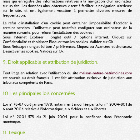
mais qui enregistre des informations relatives à la navigation d’un ordinateur
sur un site. Les données ainsi obtenues visent à faciliter la navigation ultérieure
sur le site, et ont également vocation à permettre diverses mesures de
fréquentation.
Le refus d’installation d’un cookie peut entraîner l’impossibilité d’accéder à
certains services. L’utilisateur peut toutefois configurer son ordinateur de la
manière suivante, pour refuser l’installation des cookies :
Sous Internet Explorer : onglet outil / options internet. Cliquez sur
Confidentialité et choisissez Bloquer tous les cookies. Validez sur Ok.
Sous Netscape : onglet édition / préférences. Cliquez sur Avancées et choisissez
Désactiver les cookies. Validez sur Ok.
9. Droit applicable et attribution de juridiction.
Tout litige en relation avec l’utilisation du site
maison-nature-patrimoines.com
est soumis au droit français. Il est fait attribution exclusive de juridiction aux
tribunaux compétents de Paris.
10. Les principales lois concernées.
Loi n° 78-87 du 6 janvier 1978, notamment modifiée par la loi n° 2004-801 du
6 août 2004 relative à l'informatique, aux fichiers et aux libertés.
Loi n° 2004-575 du 21 juin 2004 pour la confiance dans l'économie
numérique.
11. Lexique.