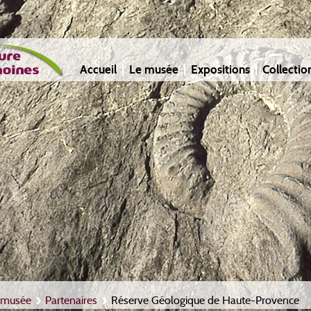
Accueil
Le musée
Expositions
Collectio
 musée
Partenaires
Réserve Géologique de Haute-Provence