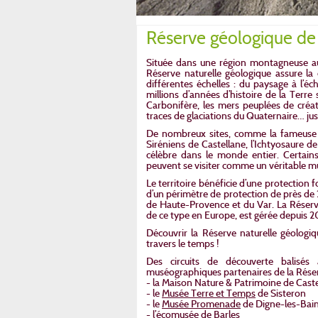
Réserve géologique d
Située dans une région montagneuse au
Réserve naturelle géologique assure la
différentes échelles : du paysage à l’éch
millions d’années d’histoire de la Terre 
Carbonifère, les mers peuplées de créat
traces de glaciations du Quaternaire… jus
De nombreux sites, comme la fameuse D
Siréniens de Castellane, l’Ichtyosaure d
célèbre dans le monde entier. Certains
peuvent se visiter comme un véritable mu
Le territoire bénéficie d’une protection f
d’un périmètre de protection de près 
de Haute-Provence et du Var. La Réserv
de ce type en Europe, est gérée depuis 
Découvrir la Réserve naturelle géologi
travers le temps !
Des circuits de découverte balisés
muséographiques partenaires de la Rése
- la Maison Nature & Patrimoine de Cast
- le
Musée Terre et Temps
de Sisteron
- le
Musée Promenade
de Digne-les-Bai
- l’écomusée de Barles