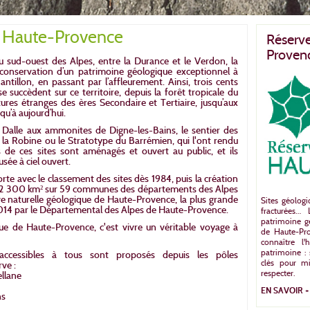
e Haute-Provence
Réserv
Proven
 sud-ouest des Alpes, entre la Durance et le Verdon, la
 conservation d’un patrimoine géologique exceptionnel à
antillon, en passant par l’affleurement. Ainsi, trois cents
se succèdent sur ce territoire, depuis la forêt tropicale du
ures étranges des ères Secondaire et Tertiaire, jusqu’aux
qu’à aujourd’hui.
alle aux ammonites de Digne-les-Bains, le sentier des
e la Robine ou le Stratotype du Barrémien, qui l'ont rendu
 de ces sites sont aménagés et ouvert au public, et ils
sée à ciel ouvert.
orte avec le classement des sites dès 1984, puis la création
de 2 300 km² sur 59 communes des départements des Alpes
e naturelle géologique de Haute-Provence, la plus grande
Sites géologi
2014 par le Départemental des Alpes de Haute-Provence.
fracturées…
patrimoine gé
que de Haute-Provence, c'est vivre un véritable voyage à
de Haute-Pro
connaître l
patrimoine : 
 accessibles à tous sont proposés depuis les pôles
clés pour m
rve :
respecter.
ellane
EN SAVOIR +
ns