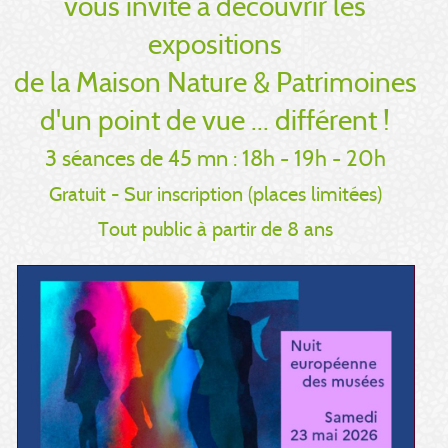
vous invite à découvrir les
expositions
de la Maison Nature & Patrimoines
d'un point de vue ... différent !
3 séances de 45 mn : 18h - 19h - 20h
Gratuit - Sur inscription (places limitées)
Tout public à partir de 8 ans