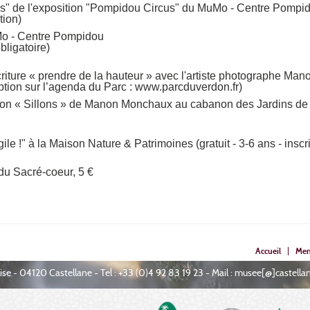
tes" de l'exposition "Pompidou Circus" du MuMo - Centre Pompi
tion)
uMo - Centre Pompidou
obligatoire)
écriture « prendre de la hauteur » avec l'artiste photographe M
cription sur l’agenda du Parc : www.parcduverdon.fr)
tion « Sillons » de Manon Monchaux au cabanon des Jardins de la
ile !" à la Maison Nature & Patrimoines (gratuit - 3-6 ans - inscri
du Sacré-coeur, 5 €
Accueil
Men
glise - 04120 Castellane
-
Tel : +33 (0)4 92 83 19 23
-
Mail : musee[@]castell