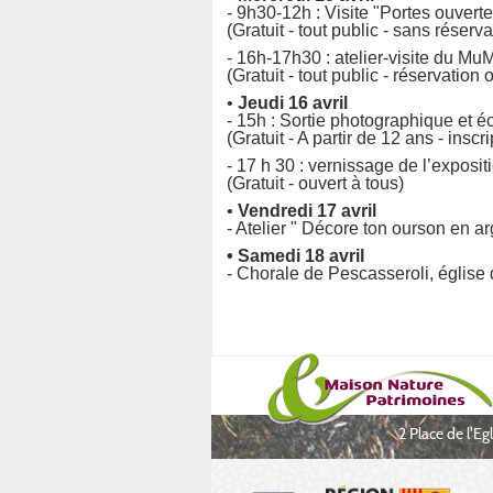
- 9h30-12h : Visite "Portes ouver
(Gratuit - tout public - sans réserva
- 16h-17h30 : atelier-visite du M
(Gratuit - tout public - réservation 
•
Jeudi 16 avril
- 15h : Sortie photographique et 
(Gratuit - A partir de 12 ans - ins
- 17 h 30 : vernissage de l’exposi
(Gratuit - ouvert à tous)
•
Vendredi 17 avril
- Atelier " Décore ton ourson en arg
• Samedi 18 avril
- Chorale de Pescasseroli, église 
2 Place de l'E