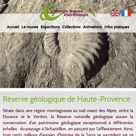
Accueil
Le musée
Expositions
Collections
Animations
Infos pratiques
Réserve géologique de Haute-Provence
Située dans une région montagneuse au sud-ouest des Alpes, entre la
Durance et le Verdon, la Réserve naturelle géologique assure la
conservation d’un patrimoine géologique exceptionnel à différentes
échelles : du paysage à l’échantillon, en passant par l’affleurement. Ainsi,
trois cents millions d’années d’histoire de la Terre se succèdent sur ce