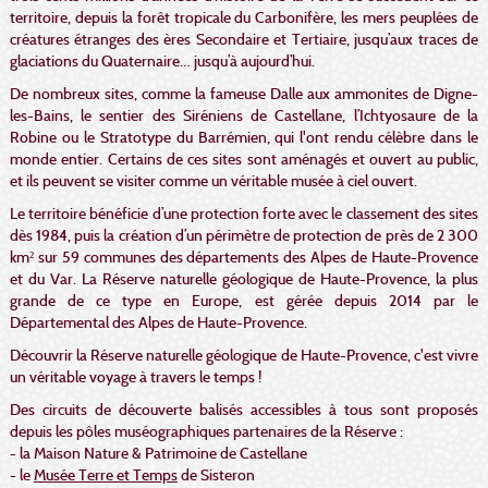
territoire, depuis la forêt tropicale du Carbonifère, les mers peuplées de
créatures étranges des ères Secondaire et Tertiaire, jusqu’aux traces de
glaciations du Quaternaire… jusqu’à aujourd’hui.
De nombreux sites, comme la fameuse Dalle aux ammonites de Digne-
les-Bains, le sentier des Siréniens de Castellane, l’Ichtyosaure de la
Robine ou le Stratotype du Barrémien, qui l'ont rendu célèbre dans le
monde entier. Certains de ces sites sont aménagés et ouvert au public,
et ils peuvent se visiter comme un véritable musée à ciel ouvert.
Le territoire bénéficie d’une protection forte avec le classement des sites
dès 1984, puis la création d’un périmètre de protection de près de 2 300
km² sur 59 communes des départements des Alpes de Haute-Provence
et du Var. La Réserve naturelle géologique de Haute-Provence, la plus
grande de ce type en Europe, est gérée depuis 2014 par le
Départemental des Alpes de Haute-Provence.
Découvrir la Réserve naturelle géologique de Haute-Provence, c'est vivre
un véritable voyage à travers le temps !
Des circuits de découverte balisés accessibles à tous sont proposés
depuis les pôles muséographiques partenaires de la Réserve :
- la Maison Nature & Patrimoine de Castellane
- le
Musée Terre et Temps
de Sisteron