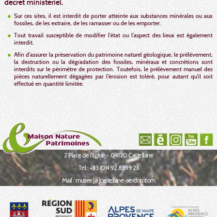
décret ministériel.
Sur ces sites, il est interdit de porter atteinte aux substances minérales ou aux
fossiles, de les extraire, de les ramasser ou de les emporter.
Tout travail susceptible de modifier l’état ou l’aspect des lieux est également
interdit.
Afin d’assurer la préservation du patrimoine naturel géologique, le prélèvement,
la destruction ou la dégradation des fossiles, minéraux et concrétions sont
interdits sur le périmètre de protection. Toutefois, le prélèvement manuel des
pièces naturellement dégagées par l’érosion est toléré, pour autant qu’il soit
effectué en quantité limitée.
2 Place de l'Eglise - 04120 Castellane
Tel : +33 (0)4 92 83 19 23
Mail : musee[@]castellane-verdon.com